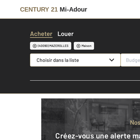
CENTURY 21
Mi-Adour
Acheter
Louer
(40090) MAZEROLLES
Maison
Choisir dans la liste
No
Créez-vous une alerte mail pour être averti quand une annonce est en ligne et consultez la