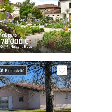
T SEVER 40
378 000 €
2
00 m
, Maison
, 5 pcs
Exclusivité