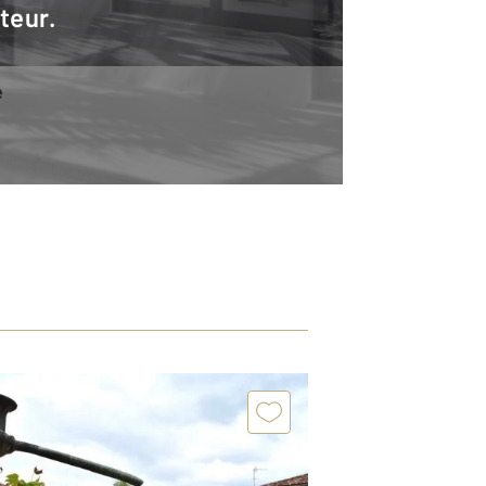
teur.
e