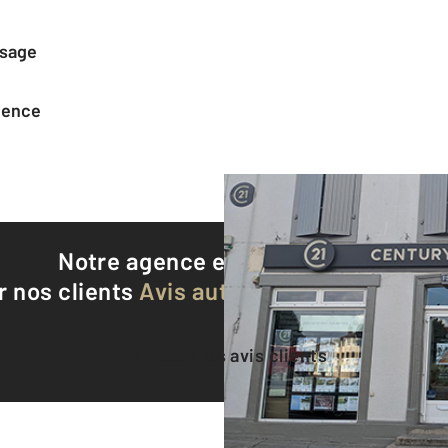
ssage
agence
Notre agence est notée
9,2/10
r nos clients
Avis authentifiés par Qualite
Voir tous les avis clients