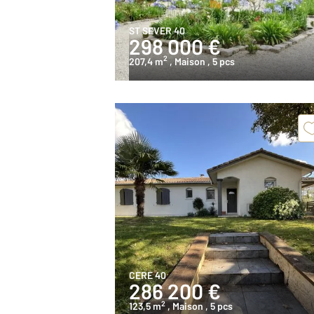
ST SEVER 40
298 000 €
2
207,4 m
, Maison
, 5 pcs
CERE 40
286 200 €
2
123,5 m
, Maison
, 5 pcs