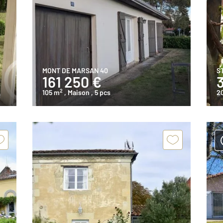
MONT DE MARSAN 40
S
161 250 €
2
105 m
, Maison
, 5 pcs
2