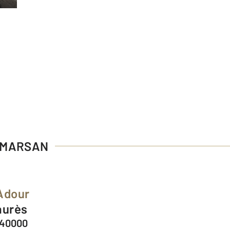
E MARSAN
Adour
aurès
 40000