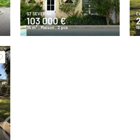
ST SEVER 40
C
103 000 €
2
35 m
, Maison
, 2 pcs
16