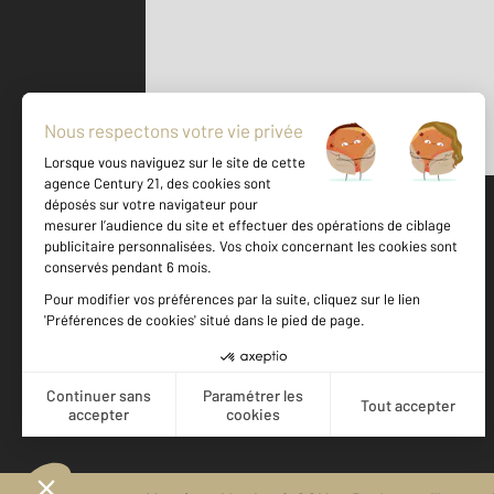
Parlons de vous, parlons biens
500 m
©
Mappy
Votre agence est notée
Achat
Location
Vente
Gestion
9,2
/
10
9,5/10