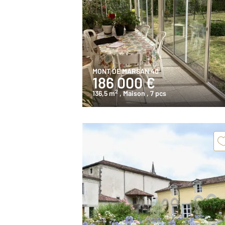
MONT DE MARSAN 40
186 000 €
2
136,5 m
, Maison
, 7 pcs