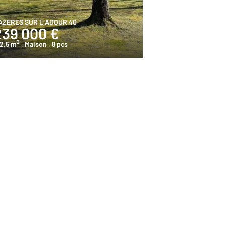
AZERES SUR L ADOUR 40
239 000 €
2
2,5 m
, Maison
, 8 pcs