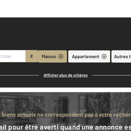
€
Maison
Appartement
Autres 
Afficher plus de critères
s biens actuels ne correspondent pas à votre reche