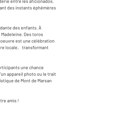
erie entre les aficionados.
isant des instants éphémères
ordante des enfants.
À
la Madeleine. Des toros
 oeuvre est une célébration
ure locale,
transformant
articipants une chance
'un appareil photo ou le trait
rtistique de Mont de Marsan
tre amis !