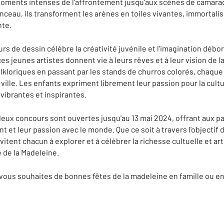
 moments intenses de l'affrontement jusqu'aux scènes de camarad
nceau, ils transforment les arènes en toiles vivantes, immortal
nte.
rs de dessin célèbre la créativité juvénile et l'imagination déb
es jeunes artistes donnent vie à leurs rêves et à leur vision de 
kloriques en passant par les stands de churros colorés, chaque
la ville. Les enfants expriment librement leur passion pour la cult
vibrantes et inspirantes.
eux concours sont ouvertes jusqu'au 13 mai 2024, offrant aux p
t et leur passion avec le monde. Que ce soit à travers l'objectif d
vitent chacun à explorer et à célébrer la richesse cultuelle et a
e de la Madeleine.
 vous souhaites de bonnes fêtes de la madeleine en famille ou en